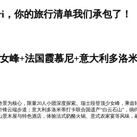
ari，你的旅行清单我们承包了！
少女峰+法国霞慕尼+意大利多洛米蒂
景为核心，限量20人小团深度探索。瑞士段登顶少女峰，乘齿
针锋云端步道；意大利多洛米蒂打卡联合国遗产“白云石山”，徜
山景木屋与特色酒店，体验法式奶酪火锅、意式农家宴等风味，