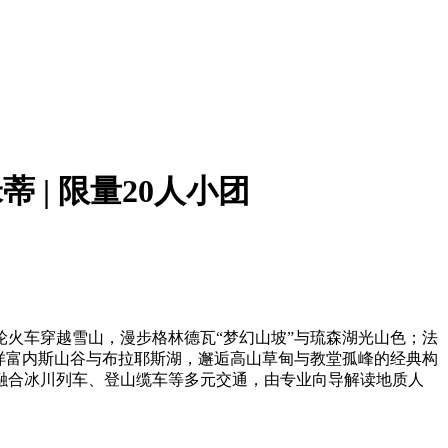
 | 限量20人小团
轮火车穿越雪山，漫步格林德瓦“梦幻山坡”与琉森湖光山色；法
徉富内斯山谷与布拉耶斯湖，邂逅高山草甸与教堂孤峰的经典构
融合冰川列车、登山缆车等多元交通，由专业向导解读地质人