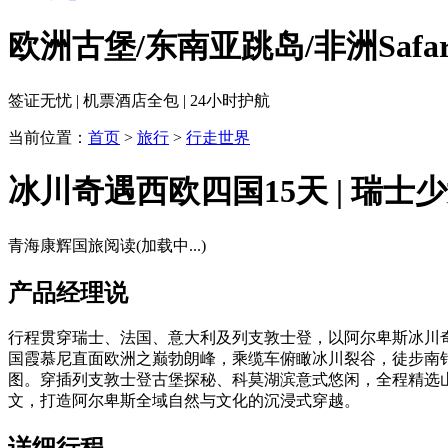
欧洲古堡/东南亚跳岛/非洲Saf
签证无忧 | 机票酒店全包 | 24小时护航
当前位置：
首页
>
旅行
>
行走世界
冰川奇遇西欧四国15天 | 瑞士
青海康辉国旅
阅读(
加载中...
)
产品经理说
行程贯穿瑞士、法国、意大利及列支敦士登，以阿尔卑斯冰川奇
国霞慕尼直面欧洲之巅勃朗峰，乘缆车俯瞰冰川裂谷，徒步南
图。穿插列支敦士登古堡探秘、科莫湖滨意式悠闲，全程精选
文，打造阿尔卑斯全域自然与文化的沉浸式穿越。