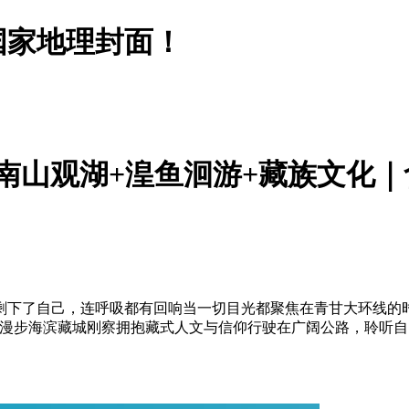
国家地理封面！
南山观湖+湟鱼洄游+藏族文化
剩下了自己，连呼吸都有回响当一切目光都聚焦在青甘大环线的时
伦漫步海滨藏城刚察拥抱藏式人文与信仰行驶在广阔公路，聆听自